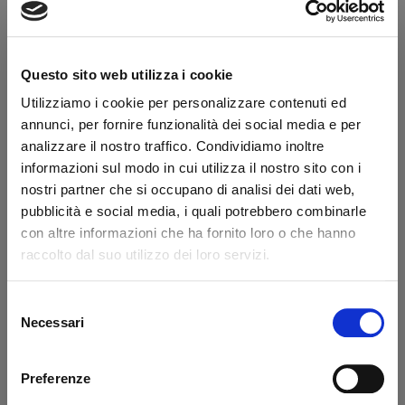
Do you have a VAT number?
Questo sito web utilizza i cookie
Description
Utilizziamo i cookie per personalizzare contenuti ed
annunci, per fornire funzionalità dei social media e per
Original references Dautel 0077936 and 77936
analizzare il nostro traffico. Condividiamo inoltre
informazioni sul modo in cui utilizza il nostro sito con i
What they say about us
nostri partner che si occupano di analisi dei dati web,
pubblicità e social media, i quali potrebbero combinarle
con altre informazioni che ha fornito loro o che hanno
Excellent
raccolto dal suo utilizzo dei loro servizi.
business profile source
Selezione
Necessari
del
consenso
Preferenze
Francesco Monetta
Ant