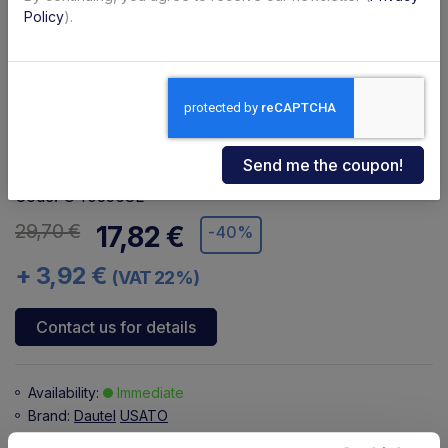
Policy
).
Code: U403568L
29,70 €
17,82 €
-40%
+ 3,92 €
(VAT 22%)
Contact us for details
Availability:
Immediate
Brand:
Dautel
USATO
Secure transaction