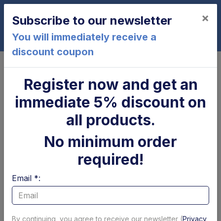
×
Subscribe to our newsletter
0
You will immediately receive a
discount coupon
Home
Pins bushes and platform rollers
Pins
Pin "/ 35 x 82 mm Dautel - USED
Register now and get an
immediate 5% discount on
all products.
No minimum order
required!
Email *:
By continuing, you agree to receive our newsletter (
Privacy