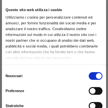
Brand:
Zepro
USATO
Secure transaction
Questo sito web utilizza i cookie
Utilizziamo i cookie per personalizzare contenuti ed
Do you have a VAT number?
annunci, per fornire funzionalità dei social media e per
analizzare il nostro traffico. Condividiamo inoltre
What they say about us
informazioni sul modo in cui utilizza il nostro sito con i
nostri partner che si occupano di analisi dei dati web,
Excellent
pubblicità e social media, i quali potrebbero combinarle
con altre informazioni che ha fornito loro o che hanno
business profile source
raccolto dal suo utilizzo dei loro servizi.
Selezione
Necessari
del
Francesco Monetta
Ant
consenso
Excellent service - the ordered
Eve
Preferenze
materials arrived correctly and on
sol
schedule. The staff was very
wit
Statistiche
knowledgeable, even in guiding me to
pro