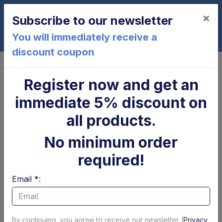
×
Subscribe to our newsletter
0
You will immediately receive a
discount coupon
Home
Controls and electrical parts
Printed circuit board
Register now and get an
Electronic side panel board model Z
immediate 5% discount on
Zepro - USED
all products.
No minimum order
required!
Email *:
By continuing, you agree to receive our newsletter (
Privacy