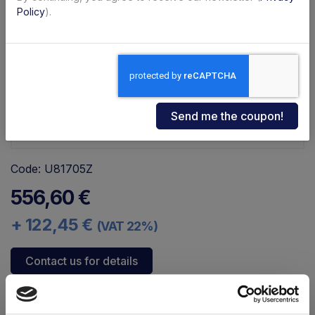
Policy
).
Code: U81705Z
556,60 €
+ 122,45 €
(VAT 22%)
Contact us for details
Availability:
Immediate