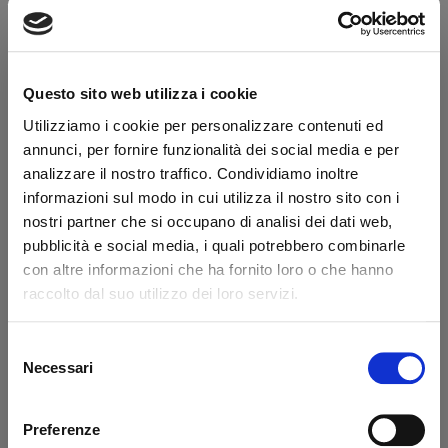
Secure transaction
Do you have a VAT number?
Questo sito web utilizza i cookie
Description
Features
Utilizziamo i cookie per personalizzare contenuti ed
annunci, per fornire funzionalità dei social media e per
Bellows Ø 80mm Altimani
analizzare il nostro traffico. Condividiamo inoltre
informazioni sul modo in cui utilizza il nostro sito con i
nostri partner che si occupano di analisi dei dati web,
What they say about us
pubblicità e social media, i quali potrebbero combinarle
con altre informazioni che ha fornito loro o che hanno
raccolto dal suo utilizzo dei loro servizi.
Excellent
business profile source
Selezione
Necessari
del
consenso
Preferenze