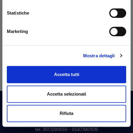
Francesco Monetta
Ant
Excellent service - the ordered
Eve
Statistiche
materials arrived correctly and on
sol
schedule. The staff was very
wit
knowledgeable, even in guiding me to
pro
Marketing
solve a problem! Very satisfied - TOP
Tha
quality.
Mostra dettagli
Tra
Translated from Italian
Accetta tutti
Accetta selezionati
Contact Us
Rifiuta
Via Fossalta, 3641 - 47522 Cesena (FC) Italia
tel.
351.1290650
-
0547.1901516