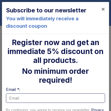
×
Subscribe to our newsletter
0
You will immediately receive a
discount coupon
Home
Controls and electrical parts
Control panels
Dashboard control panel cover
Register now and get an
Altimani
immediate 5% discount on
all products.
No minimum order
required!
Email *:
By continuing, you agree to receive our newsletter (
Privacy