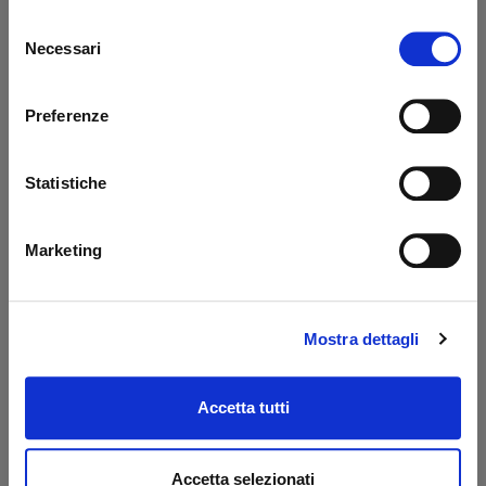
Selezione
What they say about us
Necessari
del
consenso
Excellent
Preferenze
business profile source
Statistiche
Marketing
Francesco Monetta
Ant
Excellent service - the ordered
Eve
materials arrived correctly and on
sol
Mostra dettagli
schedule. The staff was very
wit
knowledgeable, even in guiding me to
pro
solve a problem! Very satisfied - TOP
Tha
Accetta tutti
quality.
Accetta selezionati