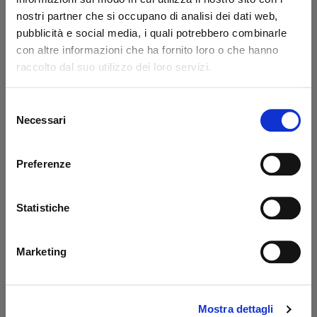
nostri partner che si occupano di analisi dei dati web,
Rubber stop
pubblicità e social media, i quali potrebbero combinarle
Elefantcar
con altre informazioni che ha fornito loro o che hanno
raccolto dal suo utilizzo dei loro servizi.
Code: 66401E
€ 7,40
+VAT
Selezione
Necessari
Available
del
consenso
Buy
Preferenze
What they say about us
Statistiche
Excellent
Marketing
business profile source
Mostra dettagli