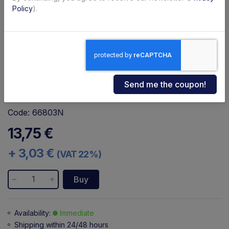
Policy
).
Code: 66803N
13,75 €
+ 3,03 €
(VAT 22%)
Buy
Availability:
Immediate
Shipping within 24/48 hours