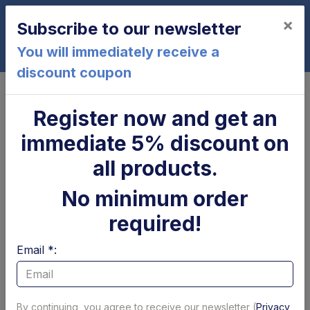
×
Subscribe to our newsletter
0
You will immediately receive a
discount coupon
Home
Platform and Mechanical parts
Buffer blocks
Retractable Platform Cylindrical
Register now and get an
Roller 30x25mm Altimani
immediate 5% discount on
all products.
No minimum order
required!
Email *:
By continuing, you agree to receive our newsletter (
Privacy