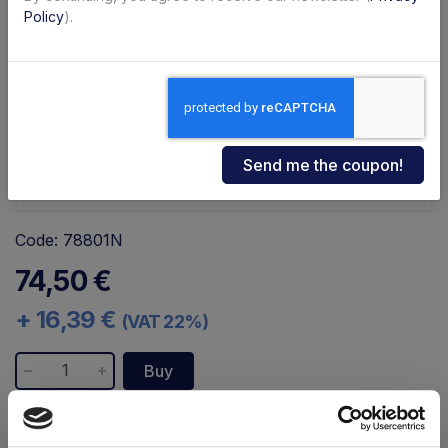
Policy
).
Code: 78801N
74,50 €
+ 16,39 €
(VAT 22%)
Buy
Availability:
To order