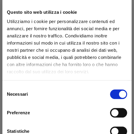
Brand:
Altimani
Secure transaction
Questo sito web utilizza i cookie
Utilizziamo i cookie per personalizzare contenuti ed
Do you have a VAT number?
annunci, per fornire funzionalità dei social media e per
analizzare il nostro traffico. Condividiamo inoltre
What they say about us
informazioni sul modo in cui utilizza il nostro sito con i
nostri partner che si occupano di analisi dei dati web,
Excellent
pubblicità e social media, i quali potrebbero combinarle
con altre informazioni che ha fornito loro o che hanno
business profile source
raccolto dal suo utilizzo dei loro servizi.
Selezione
Necessari
del
Francesco Monetta
Ant
consenso
Excellent service - the ordered
Eve
Preferenze
materials arrived correctly and on
sol
schedule. The staff was very
wit
Statistiche
knowledgeable, even in guiding me to
pro