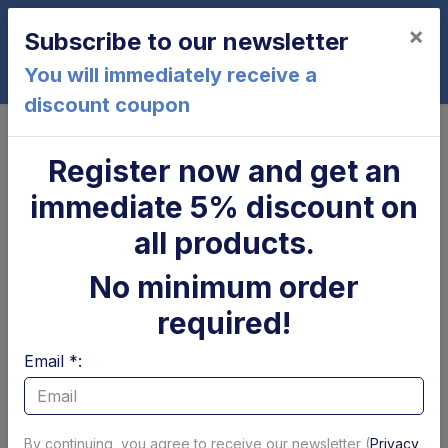
×
Subscribe to our newsletter
0
You will immediately receive a
discount coupon
Home
Controls and electrical parts
Inclination sensor and pressure switch
Register now and get an
Normally Closed Pressure Switch
immediate 5% discount on
1/4 T 185 Bar Altimani
all products.
No minimum order
required!
Email *:
By continuing, you agree to receive our newsletter (
Privacy