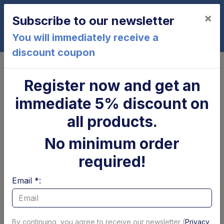
×
Subscribe to our newsletter
0
You will immediately receive a
discount coupon
Home
Motors, pumps and relays
Hydraulic pumps
Pump 3.15 cc 5/5.8 liters CBK +
Register now and get an
Hydraulic Kit B
immediate 5% discount on
all products.
No minimum order
required!
Email *:
By continuing, you agree to receive our newsletter (
Privacy