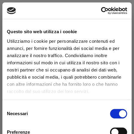
Brand:
Altimani
Secure transaction
Do you have a VAT number?
Questo sito web utilizza i cookie
Description
Utilizziamo i cookie per personalizzare contenuti ed
annunci, per fornire funzionalità dei social media e per
analizzare il nostro traffico. Condividiamo inoltre
Original reference Elefantcar code 550105
informazioni sul modo in cui utilizza il nostro sito con i
nostri partner che si occupano di analisi dei dati web,
What they say about us
pubblicità e social media, i quali potrebbero combinarle
con altre informazioni che ha fornito loro o che hanno
raccolto dal suo utilizzo dei loro servizi.
Excellent
business profile source
Selezione
Necessari
del
consenso
Preferenze