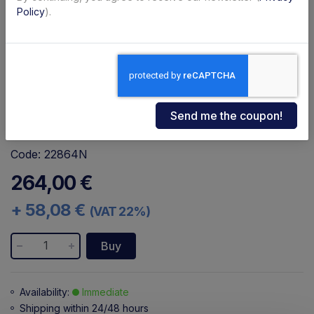
Policy
).
Code: 22864N
264,00 €
+ 58,08 €
(VAT 22%)
Buy
Availability:
Immediate
Shipping within 24/48 hours