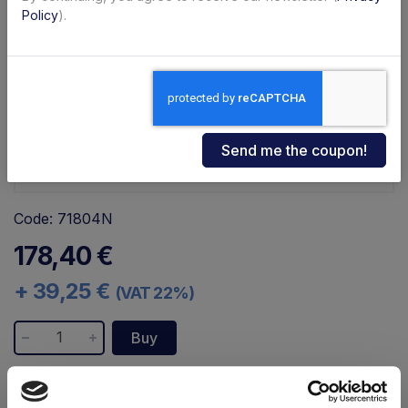
Policy
).
Code: 71804N
178,40 €
+ 39,25 €
(VAT 22%)
Buy
Availability:
Immediate