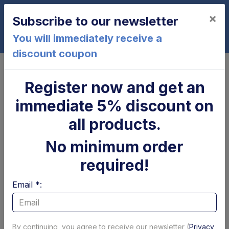
×
Subscribe to our newsletter
0
You will immediately receive a
discount coupon
Home
Controls and electrical parts
Manual and radio control
Register now and get an
3-button wall-mounted push
immediate 5% discount on
button panel with LED
all products.
No minimum order
required!
Email *:
By continuing, you agree to receive our newsletter (
Privacy