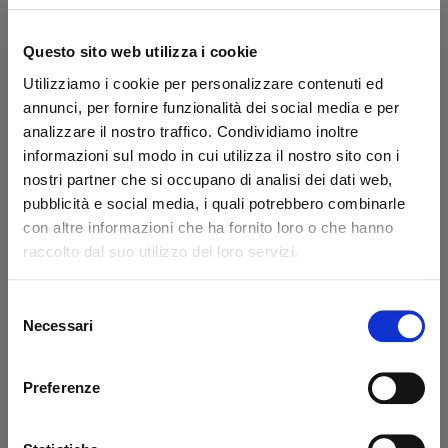
Shipping within 24/48 hours
Brand:
Altimani
Questo sito web utilizza i cookie
Secure transaction
Utilizziamo i cookie per personalizzare contenuti ed
Do you have a VAT number?
annunci, per fornire funzionalità dei social media e per
analizzare il nostro traffico. Condividiamo inoltre
What they say about us
informazioni sul modo in cui utilizza il nostro sito con i
nostri partner che si occupano di analisi dei dati web,
pubblicità e social media, i quali potrebbero combinarle
Excellent
con altre informazioni che ha fornito loro o che hanno
raccolto dal suo utilizzo dei loro servizi.
business profile source
Selezione
Necessari
del
consenso
Francesco Monetta
Ant
Preferenze
Excellent service - the ordered
Eve
materials arrived correctly and on
sol
schedule. The staff was very
wit