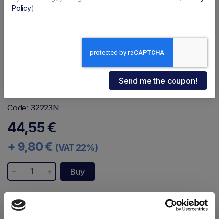
Policy
).
Code: 32223N
44,55 €
+ 9,80 €
(VAT 22%)
Buy
Availability:
Immediate
Shipping within 24/48 hours