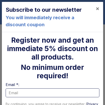
×
Subscribe to our newsletter
0
You will immediately receive a
discount coupon
Home
Valves and coils
Coils
Solenoid - Coil 12 Volts Ø 19 x L=51
Register now and get an
mm Hirschmann
immediate 5% discount on
all products.
No minimum order
required!
Email *:
By continuing, you agree to receive our newsletter (
Privacy