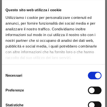
Brand:
Altimani
Secure transaction
Questo sito web utilizza i cookie
Utilizziamo i cookie per personalizzare contenuti ed
Do you have a VAT number?
annunci, per fornire funzionalità dei social media e per
analizzare il nostro traffico. Condividiamo inoltre
What they say about us
informazioni sul modo in cui utilizza il nostro sito con i
nostri partner che si occupano di analisi dei dati web,
Excellent
pubblicità e social media, i quali potrebbero combinarle
con altre informazioni che ha fornito loro o che hanno
business profile source
raccolto dal suo utilizzo dei loro servizi.
Selezione
Necessari
del
Francesco Monetta
Ant
consenso
Excellent service - the ordered
Eve
Preferenze
materials arrived correctly and on
sol
schedule. The staff was very
wit
Statistiche
knowledgeable, even in guiding me to
pro