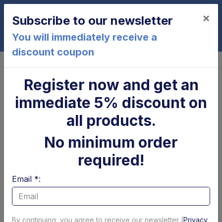
×
Subscribe to our newsletter
0
You will immediately receive a
discount coupon
Home
Pins bushes and platform rollers
Pins
Pin 25 x 163 mm Dhollandia
Register now and get an
immediate 5% discount on
all products.
No minimum order
required!
Email *:
By continuing, you agree to receive our newsletter (
Privacy