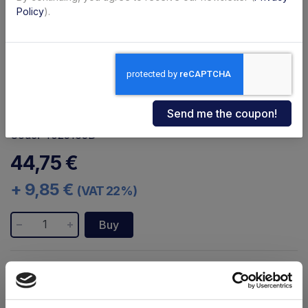
Policy
).
Code: 4025163D
44,75 €
+ 9,85 €
(VAT 22%)
Buy
Availability:
Immediate
Shipping within 24/48 hours
Brand:
Dhollandia