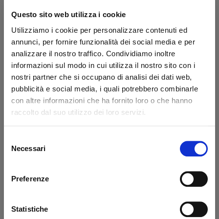
Secure transaction
Questo sito web utilizza i cookie
Do you have a VAT number?
Utilizziamo i cookie per personalizzare contenuti ed
annunci, per fornire funzionalità dei social media e per
What they say about us
analizzare il nostro traffico. Condividiamo inoltre
informazioni sul modo in cui utilizza il nostro sito con i
nostri partner che si occupano di analisi dei dati web,
Excellent
pubblicità e social media, i quali potrebbero combinarle
con altre informazioni che ha fornito loro o che hanno
business profile source
raccolto dal suo utilizzo dei loro servizi.
Selezione
Necessari
del
Francesco Monetta
Ant
consenso
Excellent service - the ordered
Eve
Preferenze
materials arrived correctly and on
sol
schedule. The staff was very
wit
knowledgeable, even in guiding me to
pro
Statistiche
solve a problem! Very satisfied - TOP
Tha