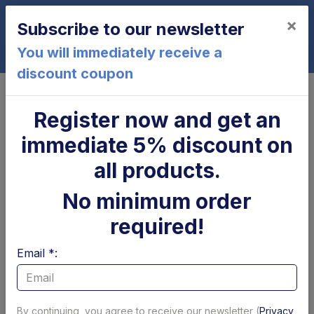
×
Subscribe to our newsletter
0
You will immediately receive a
discount coupon
Home
Scheda elettronica 12 Volts - kit con il ponte Anteo
Register now and get an
Scheda elettronica 12 Volts - kit
immediate 5% discount on
con il ponte Anteo
all products.
No minimum order
required!
Email *:
By continuing, you agree to receive our newsletter (
Privacy