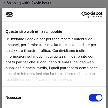
Shipping within 24/48 hours
Brand:
Anteo
Secure transaction
Do you have a VAT number?
Questo sito web utilizza i cookie
Features
Utilizziamo i cookie per personalizzare contenuti ed
annunci, per fornire funzionalità dei social media e per
analizzare il nostro traffico. Condividiamo inoltre
Length (mm)
145
informazioni sul modo in cui utilizza il nostro sito con i
Width (mm)
145
nostri partner che si occupano di analisi dei dati web,
pubblicità e social media, i quali potrebbero combinarle
What they say about us
con altre informazioni che ha fornito loro o che hanno
raccolto dal suo utilizzo dei loro servizi.
Excellent
Selezione
Necessari
del
business profile source
consenso