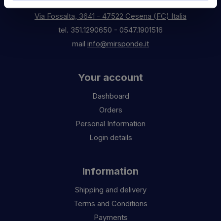
Via Fossalta, 3641 - 47522 Cesena (FC) Italia
tel.
351.1290650
-
0547.1901516
mail
info@mirsponde.it
Your account
Dashboard
Orders
Personal Information
Login details
Information
Shipping and delivery
Terms and Conditions
Payments