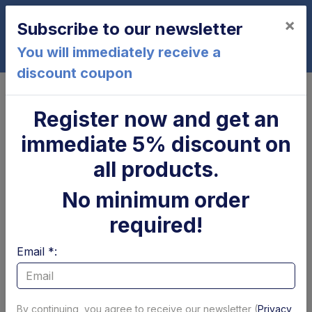
×
Subscribe to our newsletter
0
You will immediately receive a
discount coupon
Home
Powerpack
Oil tank
Serbatoio olio 5 LT orizzontale
Register now and get an
Dhollandia
immediate 5% discount on
all products.
No minimum order
required!
Email *:
By continuing, you agree to receive our newsletter (
Privacy