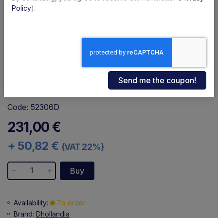
Policy
).
Code: 52306D
231,00 €
+ 50,82 €
(VAT 22%)
Buy
Availability:
To order
Brand:
Dhollandia