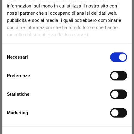
informazioni sul modo in cui utilizza il nostro sito con i
Hydraulic cover 5Lt
Bullone fissaggio
Dhollandia
coperchio per
nostri partner che si occupano di analisi dei dati web,
centralina M3062
pubblicità e social media, i quali potrebbero combinarle
Dhollandia
con altre informazioni che ha fornito loro o che hanno
Code: 51313D
Code: 53335D
raccolto dal suo utilizzo dei loro servizi.
€ 217,80
€ 50,15
+VAT
+VAT
Selezione
Available
Available
Necessari
del
consenso
Buy
Buy
Preferenze
Statistiche
What they say about us
Marketing
Excellent
business profile source