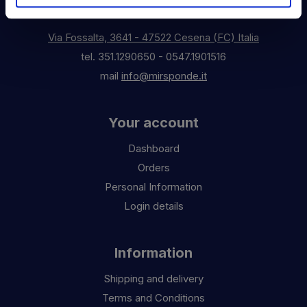
Contact Us
Via Fossalta, 3641 - 47522 Cesena (FC) Italia
tel.
351.1290650
-
0547.1901516
mail
info@mirsponde.it
Your account
Dashboard
Orders
Personal Information
Login details
Information
Shipping and delivery
Terms and Conditions