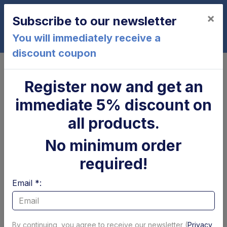
×
Subscribe to our newsletter
0
You will immediately receive a
discount coupon
Home
Cylinder
Stelo cilindro sollevamento Ø 70 mm DLB 47 Dautel
Register now and get an
Stelo cilindro sollevamento Ø 70
immediate 5% discount on
mm DLB 47 Dautel
all products.
No minimum order
required!
Email *:
By continuing, you agree to receive our newsletter (
Privacy