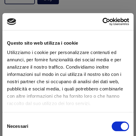
Availability:
To order
Brand:
Dautel
Secure transaction
Questo sito web utilizza i cookie
Do you have a VAT number?
Utilizziamo i cookie per personalizzare contenuti ed
annunci, per fornire funzionalità dei social media e per
Features
Compatible sides
analizzare il nostro traffico. Condividiamo inoltre
informazioni sul modo in cui utilizza il nostro sito con i
Diameter 1 (mm)
70.0
nostri partner che si occupano di analisi dei dati web,
pubblicità e social media, i quali potrebbero combinarle
con altre informazioni che ha fornito loro o che hanno
What they say about us
raccolto dal suo utilizzo dei loro servizi.
Excellent
Selezione
Necessari
del
business profile source
consenso