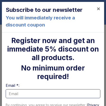
×
Subscribe to our newsletter
0
You will immediately receive a
discount coupon
Home
Cylinder
Stelo Ø 35 x 362 mm OK 250 Dhollandia
Register now and get an
Stelo Ø 35 x 362 mm OK 250
immediate 5% discount on
Dhollandia
all products.
No minimum order
required!
Email *:
By continuing, you agree to receive our newsletter (
Privacy