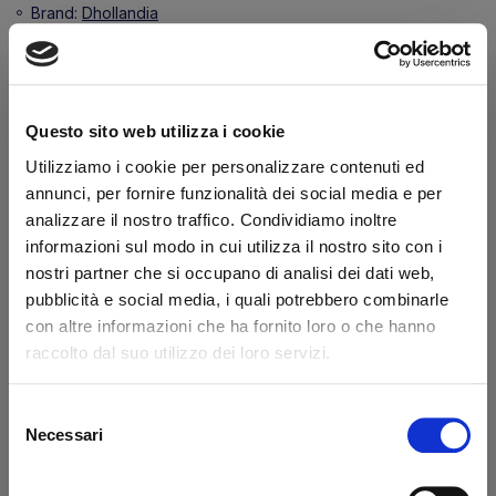
Brand:
Dhollandia
Secure transaction
Do you have a VAT number?
Questo sito web utilizza i cookie
Features
Utilizziamo i cookie per personalizzare contenuti ed
annunci, per fornire funzionalità dei social media e per
Diameter 1 (mm)
35.0
analizzare il nostro traffico. Condividiamo inoltre
Length (mm)
362
informazioni sul modo in cui utilizza il nostro sito con i
nostri partner che si occupano di analisi dei dati web,
pubblicità e social media, i quali potrebbero combinarle
What they say about us
con altre informazioni che ha fornito loro o che hanno
raccolto dal suo utilizzo dei loro servizi.
Excellent
Selezione
business profile source
Necessari
del
consenso