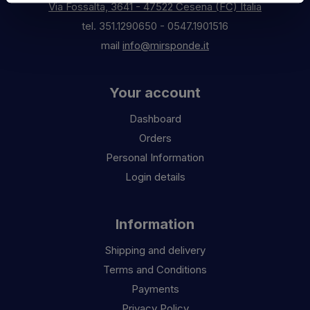
Via Fossalta, 3641 - 47522 Cesena (FC) Italia
tel.
351.1290650
-
0547.1901516
mail
info@mirsponde.it
Your account
Dashboard
Orders
Personal Information
Login details
Information
Shipping and delivery
Terms and Conditions
Payments
Privacy Policy