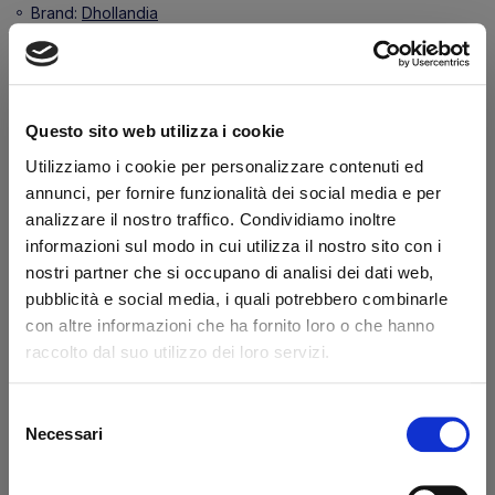
Brand:
Dhollandia
Secure transaction
Do you have a VAT number?
Questo sito web utilizza i cookie
Features
Utilizziamo i cookie per personalizzare contenuti ed
annunci, per fornire funzionalità dei social media e per
Diameter 1 (mm)
40.0
analizzare il nostro traffico. Condividiamo inoltre
Length (mm)
200
informazioni sul modo in cui utilizza il nostro sito con i
nostri partner che si occupano di analisi dei dati web,
pubblicità e social media, i quali potrebbero combinarle
What they say about us
con altre informazioni che ha fornito loro o che hanno
raccolto dal suo utilizzo dei loro servizi.
Excellent
Selezione
business profile source
Necessari
del
consenso