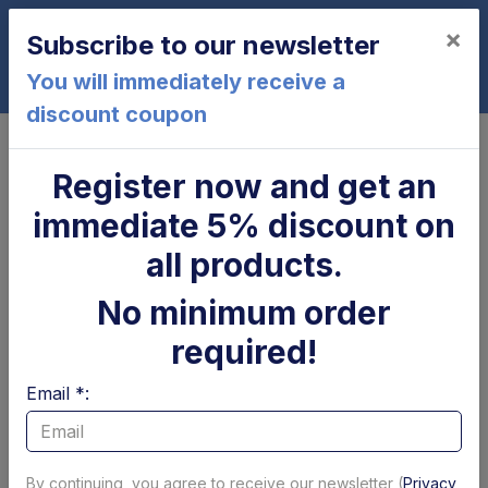
×
Subscribe to our newsletter
0
You will immediately receive a
discount coupon
Home
Cylinder
Stelo Ø 40 x 200 mm SDS Dhollandia
Register now and get an
Stelo Ø 40 x 200 mm SDS
immediate 5% discount on
Dhollandia
all products.
No minimum order
required!
Email *:
By continuing, you agree to receive our newsletter (
Privacy