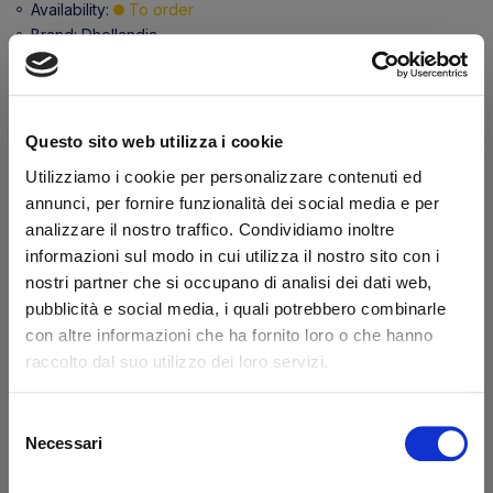
Availability:
To order
Brand:
Dhollandia
Secure transaction
Do you have a VAT number?
Questo sito web utilizza i cookie
Features
Utilizziamo i cookie per personalizzare contenuti ed
annunci, per fornire funzionalità dei social media e per
analizzare il nostro traffico. Condividiamo inoltre
Diameter 1 (mm)
40.0
informazioni sul modo in cui utilizza il nostro sito con i
Length (mm)
360
nostri partner che si occupano di analisi dei dati web,
pubblicità e social media, i quali potrebbero combinarle
What they say about us
con altre informazioni che ha fornito loro o che hanno
raccolto dal suo utilizzo dei loro servizi.
Excellent
Selezione
Necessari
business profile source
del
consenso