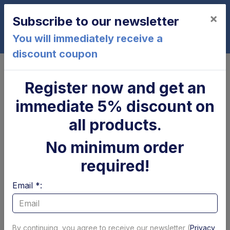
×
Subscribe to our newsletter
0
You will immediately receive a
discount coupon
Home
Cylinder
Stelo Ø 40 x 360 mm cilindro di sollevamento
Register now and get an
Dhollandia
Stelo Ø 40 x 360 mm cilindro di
immediate 5% discount on
sollevamento Dhollandia
all products.
No minimum order
required!
Email *:
By continuing, you agree to receive our newsletter (
Privacy