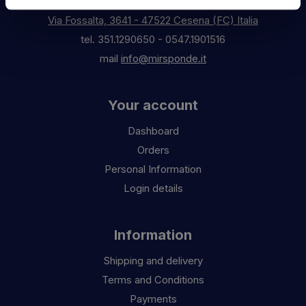
Via Fossalta, 3641 - 47522 Cesena (FC) Italia
tel.
351.1290650
-
0547.1901516
mail
info@mirsponde.it
Your account
Dashboard
Orders
Personal Information
Login details
Information
Shipping and delivery
Terms and Conditions
Payments