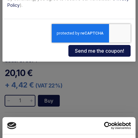
Policy
).
Code: 67907T
2000053 67007T
20,10 €
+ 4,42 €
(VAT 22%)
Buy
Availability:
Immediate
Shipping within 24/48 hours
Brand:
Dautel