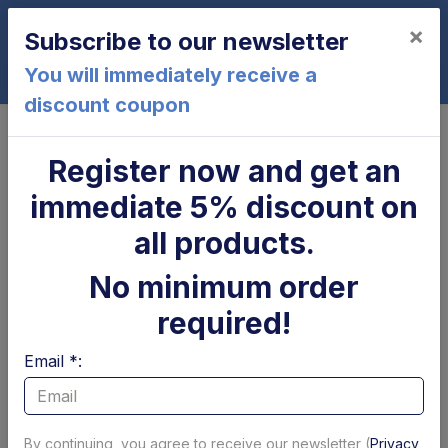
×
Subscribe to our newsletter
0
You will immediately receive a
discount coupon
Home
Tassello x molla Dautel
Tassello x molla Dautel
Register now and get an
immediate 5% discount on
all products.
No minimum order
required!
Email *:
By continuing, you agree to receive our newsletter (
Privacy