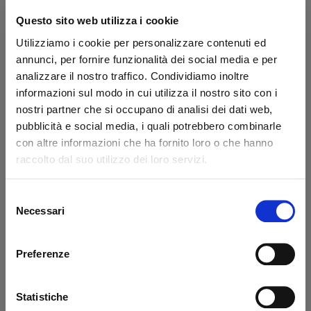
Secure transaction
Questo sito web utilizza i cookie
Do you have a VAT number?
Utilizziamo i cookie per personalizzare contenuti ed
annunci, per fornire funzionalità dei social media e per
What they say about us
analizzare il nostro traffico. Condividiamo inoltre
informazioni sul modo in cui utilizza il nostro sito con i
nostri partner che si occupano di analisi dei dati web,
Excellent
pubblicità e social media, i quali potrebbero combinarle
con altre informazioni che ha fornito loro o che hanno
business profile source
raccolto dal suo utilizzo dei loro servizi.
Selezione
Necessari
del
Francesco Monetta
Ant
consenso
Excellent service - the ordered
Eve
Preferenze
materials arrived correctly and on
sol
schedule. The staff was very
wit
knowledgeable, even in guiding me to
pro
Statistiche
solve a problem! Very satisfied - TOP
Tha