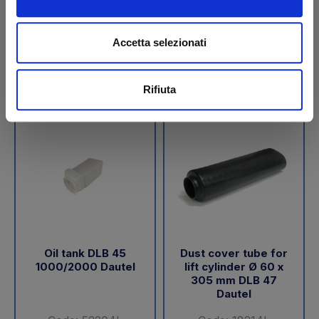
€ 189,05
€ 288,00
+VAT
+VAT
Accetta selezionati
To order
To order
Buy
Buy
Rifiuta
Oil tank DLB 45
Dust cover tube for
1000/2000 Dautel
lift cylinder Ø 60 x
305 mm DLB 47
Dautel