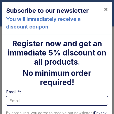
×
Subscribe to our newsletter
0
You will immediately receive a
discount coupon
Home
500K
Register now and get an
500K
immediate 5% discount on
all products.
No minimum order
required!
Email *:
Cilindro di
Parapolvere tubolare
brandeggio Zepro
x cilindro
By continuing, you agree to receive our newsletter (
Privacy