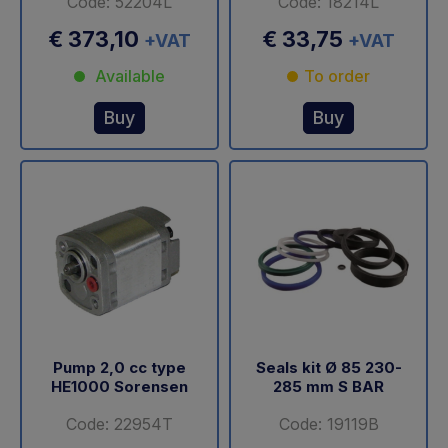
Code: 52204L
Code: 18214L
€ 373,10
€ 33,75
+VAT
+VAT
Available
To order
Buy
Buy
Pump 2,0 cc type
Seals kit Ø 85 230-
HE1000 Sorensen
285 mm S BAR
Code: 22954T
Code: 19119B