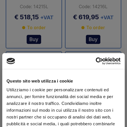
Code: 14215L
Code: 14216L
€ 518,15
€ 619,95
+VAT
+VAT
To order
To order
Buy
Buy
Questo sito web utilizza i cookie
Utilizziamo i cookie per personalizzare contenuti ed
annunci, per fornire funzionalità dei social media e per
analizzare il nostro traffico. Condividiamo inoltre
Stelo cilindro
Stelo cilindro
informazioni sul modo in cui utilizza il nostro sito con i
sollevamento Ø 70
sollevamento Ø 75
nostri partner che si occupano di analisi dei dati web,
mm DLB 47 Dautel
mm DLB 47 Dautel
pubblicità e social media, i quali potrebbero combinarle