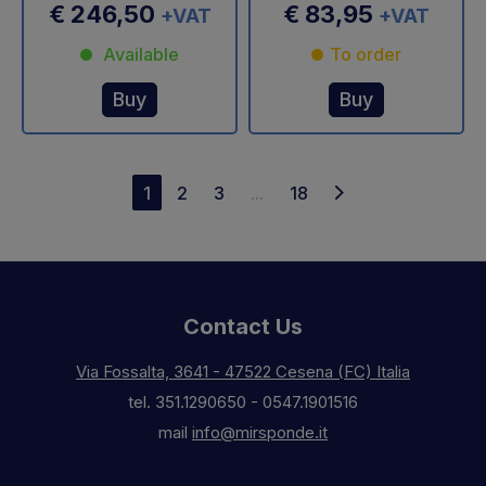
€ 246,50
€ 83,95
+VAT
+VAT
Available
To order
Buy
Buy
1
2
3
...
18
Contact Us
Via Fossalta, 3641 - 47522 Cesena (FC) Italia
tel.
351.1290650
-
0547.1901516
mail
info@mirsponde.it