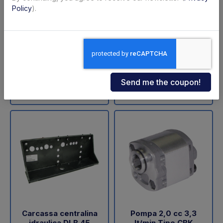
ZNU-75-110 (SA)
sollevamento DLB 47
Policy
).
Dautel
Code: 11711Z
Code: 18202L
€ 598,00
€ 60,05
+VAT
+VAT
To order
Available
Buy
Buy
Carcassa centralina
Pompa 2,0 cc 3,3
idraulica DLB 45
lt/min Tipo CBK