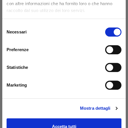
con altre informazioni che ha fornito loro o che hanno
Code: 14217L
Code: 14218L
raccolto dal suo utilizzo dei loro servizi.
€ 371,85
€ 776,85
+VAT
+VAT
To order
To order
Selezione
Necessari
del
Buy
Buy
consenso
Preferenze
Statistiche
Marketing
Mostra dettagli
Prolunga 400 mm
Oil tank PBS Palfinger
Dautel
- MBB
Code: 17203L
Code: 52510M
Accetta tutti