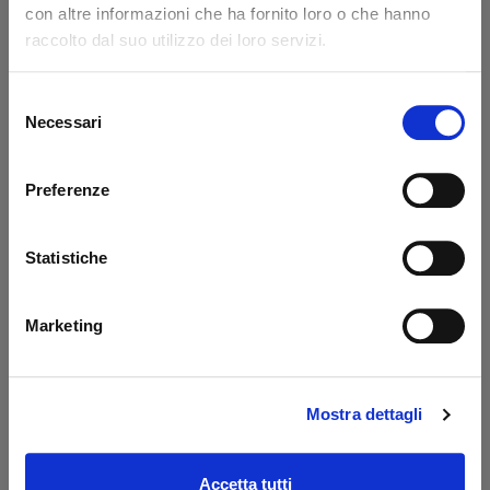
con altre informazioni che ha fornito loro o che hanno
Code: 14217L
Code: 14218L
raccolto dal suo utilizzo dei loro servizi.
€ 371,85
€ 776,85
+VAT
+VAT
To order
To order
Selezione
Necessari
del
Buy
Buy
consenso
Preferenze
Statistiche
Marketing
Mostra dettagli
Prolunga 400 mm
Oil tank PBS Palfinger
Dautel
- MBB
Code: 17203L
Code: 52510M
Accetta tutti