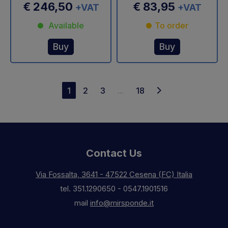
€ 246,50
€ 83,95
+VAT
+VAT
Available
To order
Buy
Buy
1
2
3
...
18
Contact Us
Via Fossalta, 3641 - 47522 Cesena (FC) Italia
tel.
351.1290650
-
0547.1901516
mail
info@mirsponde.it