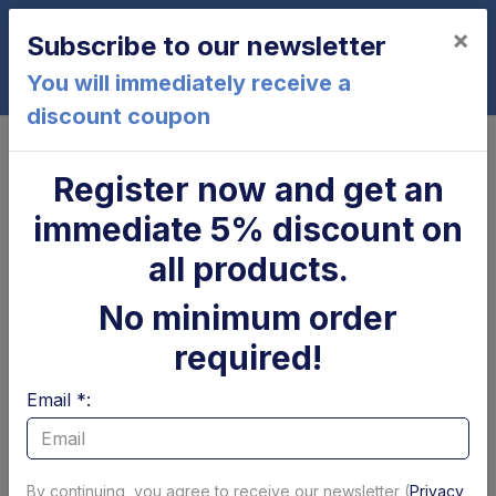
×
Subscribe to our newsletter
0
You will immediately receive a
discount coupon
Home
BC1500H42-G3
Register now and get an
BC1500H42-G3
immediate 5% discount on
all products.
No minimum order
required!
Email *:
Cilindro di
Parapolvere tubolare
brandeggio Zepro
x cilindro
By continuing, you agree to receive our newsletter (
Privacy