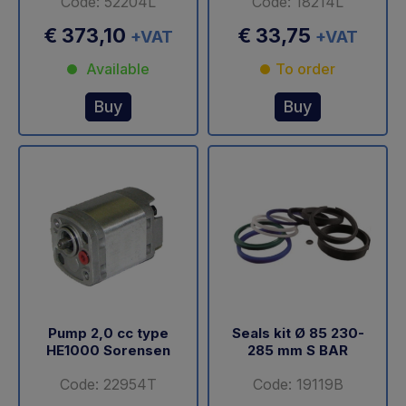
Code: 52204L
Code: 18214L
€ 373,10
€ 33,75
+VAT
+VAT
Available
To order
Buy
Buy
Pump 2,0 cc type
Seals kit Ø 85 230-
HE1000 Sorensen
285 mm S BAR
Code: 22954T
Code: 19119B