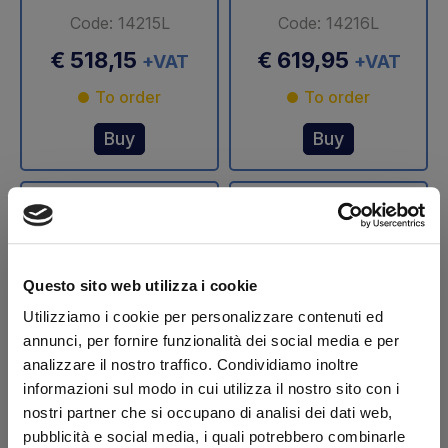
Code: 14215L
Code: 14216L
€ 518,15
€ 619,95
+VAT
+VAT
To order
To order
Buy
Buy
Questo sito web utilizza i cookie
Utilizziamo i cookie per personalizzare contenuti ed
annunci, per fornire funzionalità dei social media e per
analizzare il nostro traffico. Condividiamo inoltre
Stelo cilindro
Stelo cilindro
informazioni sul modo in cui utilizza il nostro sito con i
sollevamento Ø 70
sollevamento Ø 75
nostri partner che si occupano di analisi dei dati web,
mm DLB 47 Dautel
mm DLB 47 Dautel
pubblicità e social media, i quali potrebbero combinarle