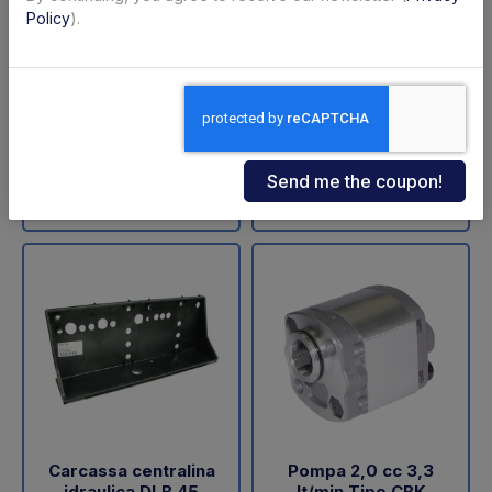
ZNU-75-110 (SA)
sollevamento DLB 47
Policy
).
Dautel
Code: 11711Z
Code: 18202L
€ 598,00
€ 60,05
+VAT
+VAT
To order
Available
Buy
Buy
Carcassa centralina
Pompa 2,0 cc 3,3
idraulica DLB 45
lt/min Tipo CBK