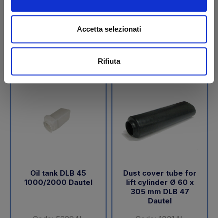
€ 189,05
€ 288,00
+VAT
+VAT
Accetta selezionati
To order
To order
Buy
Buy
Rifiuta
Oil tank DLB 45
Dust cover tube for
1000/2000 Dautel
lift cylinder Ø 60 x
305 mm DLB 47
Dautel