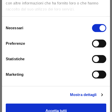
con altre informazioni che ha fornito loro o che hanno
Code: 14217L
Code: 14218L
raccolto dal suo utilizzo dei loro servizi.
€ 371,85
€ 776,85
+VAT
+VAT
To order
To order
Selezione
Necessari
del
Buy
Buy
consenso
Preferenze
Statistiche
Marketing
Mostra dettagli
Prolunga 400 mm
Oil tank PBS Palfinger
Dautel
- MBB
Code: 17203L
Code: 52510M
Accetta tutti