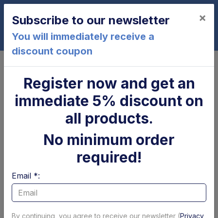
×
Subscribe to our newsletter
0
You will immediately receive a
discount coupon
Home
BC1500R21-K2
Register now and get an
BC1500R21-K2
immediate 5% discount on
all products.
No minimum order
required!
Email *:
Cilindro di
Parapolvere tubolare
brandeggio Zepro
x cilindro
By continuing, you agree to receive our newsletter (
Privacy