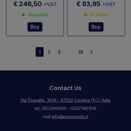
€ 246,50
€ 83,95
+VAT
+VAT
Available
To order
Buy
Buy
1
2
3
...
18
Contact Us
Via Fossalta, 3641 - 47522 Cesena (FC) Italia
tel.
351.1290650
-
0547.1901516
mail
info@mirsponde.it