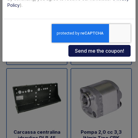
ZNU-75-110 (SA)
sollevamento DLB 47
Policy
).
Dautel
Code: 11711Z
Code: 18202L
€ 598,00
€ 60,05
+VAT
+VAT
To order
Available
Buy
Buy
Carcassa centralina
Pompa 2,0 cc 3,3
idraulica DLB 45
lt/min Tipo CBK