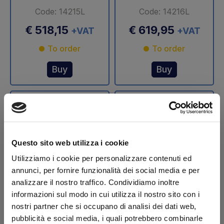
Code: 14215L
Code: 14216L
€ 518,15
€ 619,95
+VAT
+VAT
To order
To order
Buy
Buy
Questo sito web utilizza i cookie
Utilizziamo i cookie per personalizzare contenuti ed
annunci, per fornire funzionalità dei social media e per
analizzare il nostro traffico. Condividiamo inoltre
Stelo cilindro
Stelo cilindro
informazioni sul modo in cui utilizza il nostro sito con i
sollevamento Ø 70
sollevamento Ø 75
nostri partner che si occupano di analisi dei dati web,
mm DLB 47 Dautel
mm DLB 47 Dautel
pubblicità e social media, i quali potrebbero combinarle