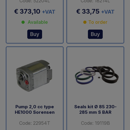
Code: 52204L
Code: 18214L
€ 373,10
€ 33,75
+VAT
+VAT
Available
To order
Buy
Buy
Pump 2,0 cc type
Seals kit Ø 85 230-
HE1000 Sorensen
285 mm S BAR
Code: 22954T
Code: 19119B