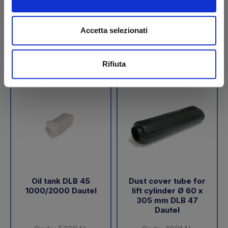
€ 189,05
€ 288,00
+VAT
+VAT
Accetta selezionati
To order
To order
Buy
Buy
Rifiuta
Oil tank DLB 45
Dust cover tube for
1000/2000 Dautel
lift cylinder Ø 60 x
305 mm DLB 47
Dautel