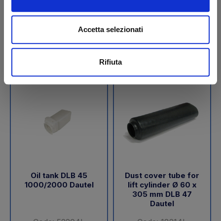
€ 189,05
€ 288,00
+VAT
+VAT
Accetta selezionati
To order
To order
Buy
Buy
Rifiuta
Oil tank DLB 45
Dust cover tube for
1000/2000 Dautel
lift cylinder Ø 60 x
305 mm DLB 47
Dautel