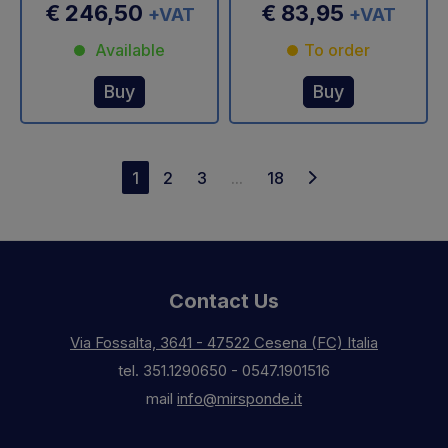
€ 246,50
€ 83,95
+VAT
+VAT
Available
To order
Buy
Buy
1
2
3
...
18
Contact Us
Via Fossalta, 3641 - 47522 Cesena (FC) Italia
tel.
351.1290650
-
0547.1901516
mail
info@mirsponde.it