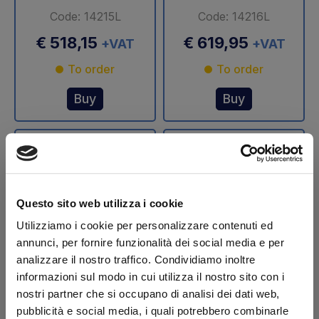
Code: 14215L
Code: 14216L
€ 518,15
€ 619,95
+VAT
+VAT
To order
To order
Buy
Buy
Questo sito web utilizza i cookie
Utilizziamo i cookie per personalizzare contenuti ed
annunci, per fornire funzionalità dei social media e per
analizzare il nostro traffico. Condividiamo inoltre
Stelo cilindro
Stelo cilindro
informazioni sul modo in cui utilizza il nostro sito con i
sollevamento Ø 70
sollevamento Ø 75
nostri partner che si occupano di analisi dei dati web,
mm DLB 47 Dautel
mm DLB 47 Dautel
pubblicità e social media, i quali potrebbero combinarle