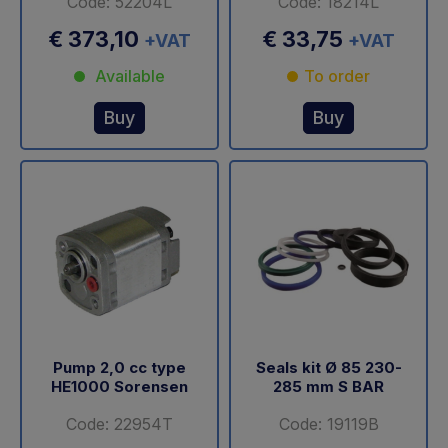
Code: 52204L
Code: 18214L
€ 373,10
€ 33,75
+VAT
+VAT
Available
To order
Buy
Buy
Pump 2,0 cc type
Seals kit Ø 85 230-
HE1000 Sorensen
285 mm S BAR
Code: 22954T
Code: 19119B