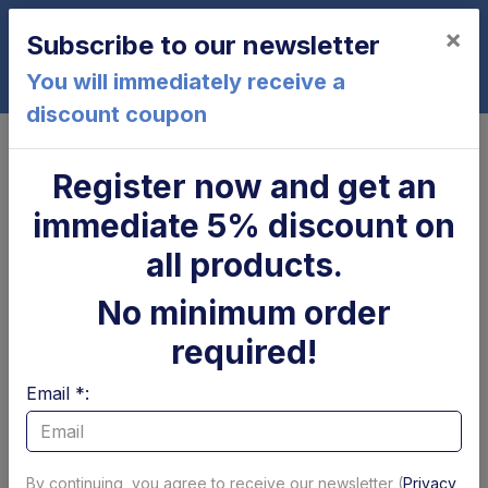
×
Subscribe to our newsletter
0
You will immediately receive a
discount coupon
Home
BC1500S2-K1
Register now and get an
BC1500S2-K1
immediate 5% discount on
all products.
No minimum order
required!
Email *:
Cilindro di
Parapolvere tubolare
brandeggio Zepro
x cilindro
By continuing, you agree to receive our newsletter (
Privacy