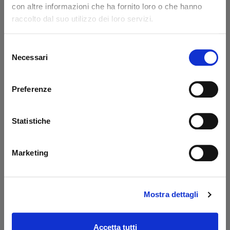
con altre informazioni che ha fornito loro o che hanno
Code: 14217L
Code: 14218L
raccolto dal suo utilizzo dei loro servizi.
€ 371,85
€ 776,85
+VAT
+VAT
To order
To order
Selezione
Necessari
del
Buy
Buy
consenso
Preferenze
Statistiche
Marketing
Mostra dettagli
Prolunga 400 mm
Oil tank PBS Palfinger
Dautel
- MBB
Code: 17203L
Code: 52510M
Accetta tutti