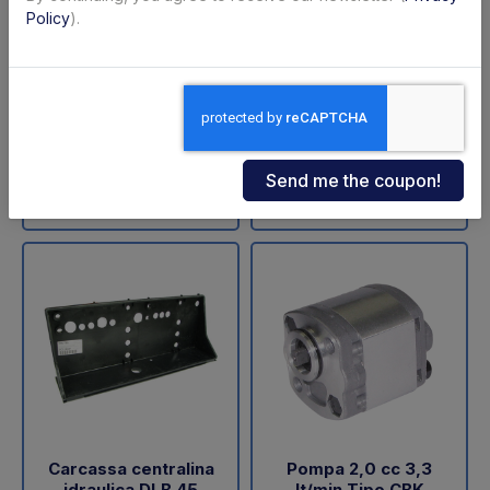
ZNU-75-110 (SA)
sollevamento DLB 47
Policy
).
Dautel
Code: 11711Z
Code: 18202L
€ 598,00
€ 60,05
+VAT
+VAT
To order
Available
Buy
Buy
Carcassa centralina
Pompa 2,0 cc 3,3
idraulica DLB 45
lt/min Tipo CBK