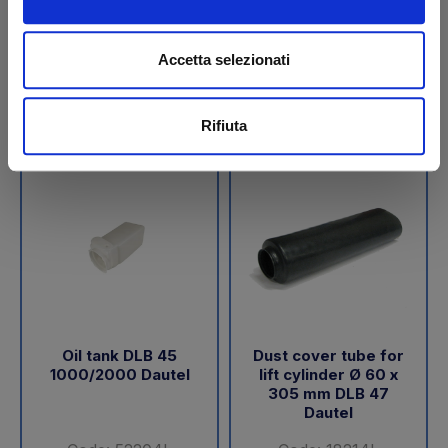
€ 189,05
€ 288,00
+VAT
+VAT
Accetta selezionati
To order
To order
Buy
Buy
Rifiuta
Oil tank DLB 45
Dust cover tube for
1000/2000 Dautel
lift cylinder Ø 60 x
305 mm DLB 47
Dautel