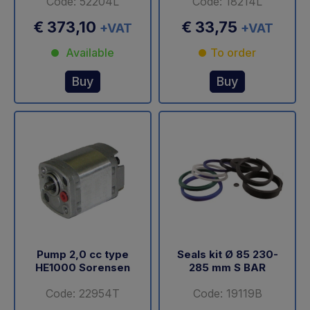
Code: 52204L
Code: 18214L
€ 373,10
€ 33,75
+VAT
+VAT
Available
To order
Buy
Buy
Pump 2,0 cc type
Seals kit Ø 85 230-
HE1000 Sorensen
285 mm S BAR
Code: 22954T
Code: 19119B