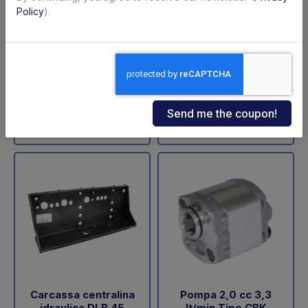
ZNU-75-110 (SA)
sollevamento DLB 47
Policy
).
Dautel
Code: 11711Z
Code: 18202L
€ 598,00
€ 60,05
+VAT
+VAT
To order
Available
Buy
Buy
Carcassa centralina
Pompa 2,0 cc 3,3
idraulica DLB 45
lt/min Tipo CBK