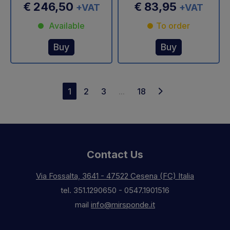
€ 246,50
€ 83,95
+VAT
+VAT
Available
To order
Buy
Buy
1
2
3
...
18
Contact Us
Via Fossalta, 3641 - 47522 Cesena (FC) Italia
tel.
351.1290650
-
0547.1901516
mail
info@mirsponde.it