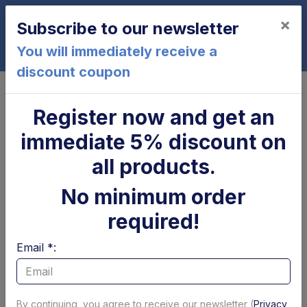
×
Subscribe to our newsletter
0
You will immediately receive a
discount coupon
Home
BZX200-135
Register now and get an
BZX200-135
immediate 5% discount on
all products.
No minimum order
required!
Email *:
Cilindro di
Parapolvere tubolare
brandeggio Zepro
x cilindro
By continuing, you agree to receive our newsletter (
Privacy