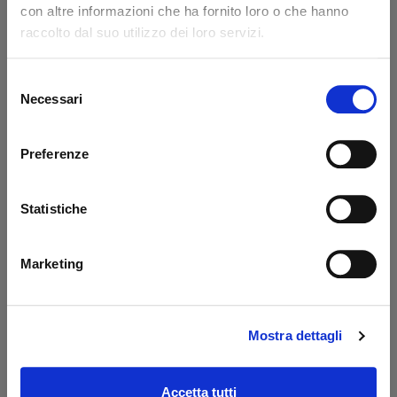
con altre informazioni che ha fornito loro o che hanno
Code: 14217L
Code: 14218L
raccolto dal suo utilizzo dei loro servizi.
€ 371,85
€ 776,85
+VAT
+VAT
To order
To order
Selezione
Necessari
del
Buy
Buy
consenso
Preferenze
Statistiche
Marketing
Mostra dettagli
Prolunga 400 mm
Oil tank PBS Palfinger
Dautel
- MBB
Code: 17203L
Code: 52510M
Accetta tutti