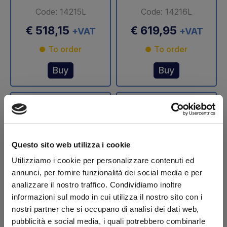
Code: 14215L
Code: 14216L
€ 518,15
€ 619,95
+VAT
+VAT
To order
To order
Buy
Buy
Questo sito web utilizza i cookie
Utilizziamo i cookie per personalizzare contenuti ed
annunci, per fornire funzionalità dei social media e per
analizzare il nostro traffico. Condividiamo inoltre
Stelo cilindro
Stelo cilindro
informazioni sul modo in cui utilizza il nostro sito con i
sollevamento Ø 70
sollevamento Ø 75
nostri partner che si occupano di analisi dei dati web,
mm DLB 47 Dautel
mm DLB 47 Dautel
pubblicità e social media, i quali potrebbero combinarle