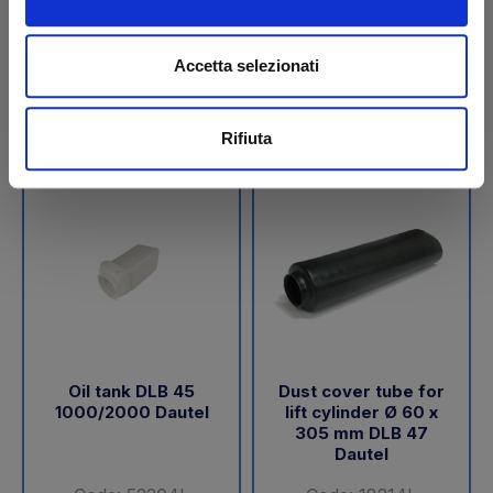
€ 189,05
€ 288,00
+VAT
+VAT
Accetta selezionati
To order
To order
Buy
Buy
Rifiuta
Oil tank DLB 45
Dust cover tube for
1000/2000 Dautel
lift cylinder Ø 60 x
305 mm DLB 47
Dautel