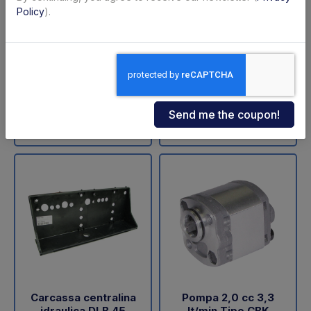
ZNU-75-110 (SA)
sollevamento DLB 47
Policy
).
Dautel
Code: 11711Z
Code: 18202L
€ 598,00
€ 60,05
+VAT
+VAT
To order
Available
Buy
Buy
Carcassa centralina
Pompa 2,0 cc 3,3
idraulica DLB 45
lt/min Tipo CBK