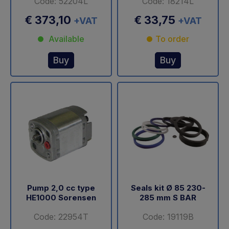
Code: 52204L
Code: 18214L
€ 373,10
€ 33,75
+VAT
+VAT
Available
To order
Buy
Buy
Pump 2,0 cc type
Seals kit Ø 85 230-
HE1000 Sorensen
285 mm S BAR
Code: 22954T
Code: 19119B