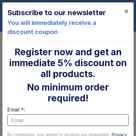
×
Subscribe to our newsletter
0
You will immediately receive a
discount coupon
Home
DFL500-48
Register now and get an
DFL500-48
immediate 5% discount on
all products.
No minimum order
required!
Email *:
Cilindro di
Parapolvere tubolare
brandeggio Zepro
x cilindro
By continuing, you agree to receive our newsletter (
Privacy