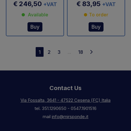
€ 246,50
€ 83,95
+VAT
+VAT
Available
To order
Buy
Buy
1
2
3
...
18
Contact Us
Via Fossalta, 3641 - 47522 Cesena (FC) Italia
tel.
351.1290650
-
0547.1901516
mail
info@mirsponde.it