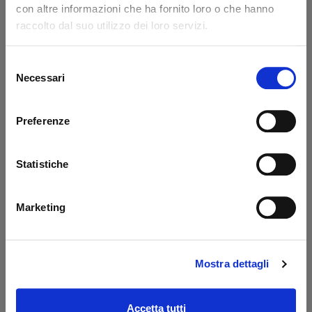
con altre informazioni che ha fornito loro o che hanno
Code: 14217L
Code: 14218L
raccolto dal suo utilizzo dei loro servizi.
€ 371,85
€ 776,85
+VAT
+VAT
To order
To order
Selezione
Necessari
del
Buy
Buy
consenso
Preferenze
Statistiche
Marketing
Mostra dettagli
Prolunga 400 mm
Oil tank PBS Palfinger
Dautel
- MBB
Code: 17203L
Code: 52510M
Accetta tutti