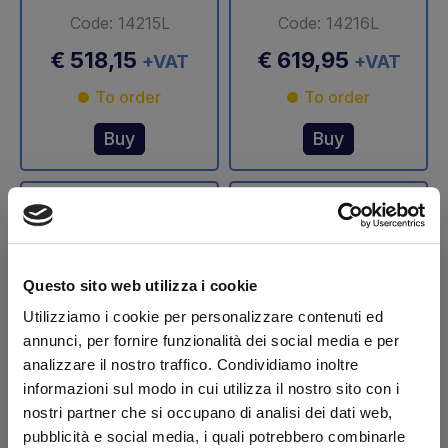
Code: 14215L
Code: 14216L
€ 518,15
€ 619,95
+VAT
+VAT
To order
To order
Buy
Buy
Questo sito web utilizza i cookie
Utilizziamo i cookie per personalizzare contenuti ed
annunci, per fornire funzionalità dei social media e per
analizzare il nostro traffico. Condividiamo inoltre
Stelo cilindro
Stelo cilindro
informazioni sul modo in cui utilizza il nostro sito con i
sollevamento Ø 70
sollevamento Ø 75
nostri partner che si occupano di analisi dei dati web,
mm DLB 47 Dautel
mm DLB 47 Dautel
pubblicità e social media, i quali potrebbero combinarle