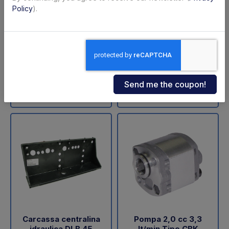
ZNU-75-110 (SA)
sollevamento DLB 47
Policy
).
Dautel
Code: 11711Z
Code: 18202L
€ 598,00
€ 60,05
+VAT
+VAT
To order
Available
Buy
Buy
Carcassa centralina
Pompa 2,0 cc 3,3
idraulica DLB 45
lt/min Tipo CBK