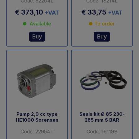
Code: 52204L
Code: 18214L
€ 373,10
€ 33,75
+VAT
+VAT
Available
To order
Buy
Buy
Pump 2,0 cc type
Seals kit Ø 85 230-
HE1000 Sorensen
285 mm S BAR
Code: 22954T
Code: 19119B