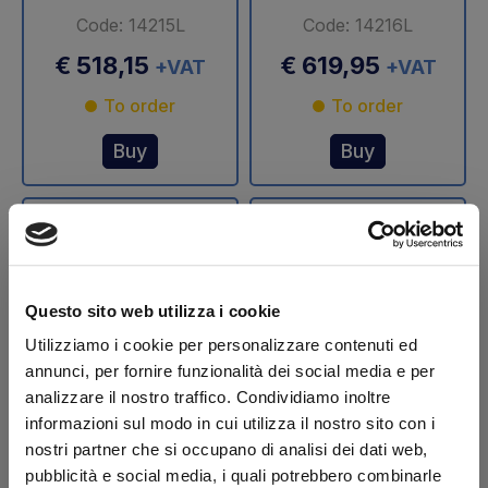
Code: 14215L
Code: 14216L
€ 518,15
€ 619,95
+VAT
+VAT
To order
To order
Buy
Buy
Questo sito web utilizza i cookie
Utilizziamo i cookie per personalizzare contenuti ed
annunci, per fornire funzionalità dei social media e per
analizzare il nostro traffico. Condividiamo inoltre
Stelo cilindro
Stelo cilindro
informazioni sul modo in cui utilizza il nostro sito con i
sollevamento Ø 70
sollevamento Ø 75
nostri partner che si occupano di analisi dei dati web,
mm DLB 47 Dautel
mm DLB 47 Dautel
pubblicità e social media, i quali potrebbero combinarle