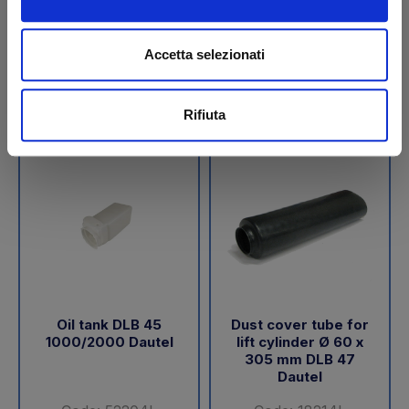
€ 189,05
€ 288,00
+VAT
+VAT
Accetta selezionati
To order
To order
Buy
Buy
Rifiuta
Oil tank DLB 45
Dust cover tube for
1000/2000 Dautel
lift cylinder Ø 60 x
305 mm DLB 47
Dautel