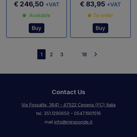
€ 246,50
€ 83,95
+VAT
+VAT
Available
To order
Buy
Buy
1
2
3
...
18
Contact Us
Via Fossalta, 3641 - 47522 Cesena (FC) Italia
tel.
351.1290650
-
0547.1901516
mail
info@mirsponde.it