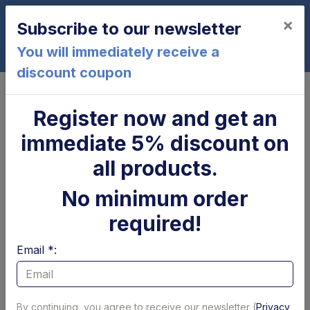
×
Subscribe to our newsletter
0
You will immediately receive a
discount coupon
Home
DLB3000-47S
Register now and get an
DLB3000-47S
immediate 5% discount on
all products.
No minimum order
required!
Email *:
Cilindro di
Parapolvere tubolare
brandeggio Zepro
x cilindro
By continuing, you agree to receive our newsletter (
Privacy