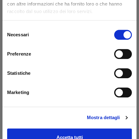
con altre informazioni che ha fornito loro o che hanno
Code: 14217L
Code: 14218L
raccolto dal suo utilizzo dei loro servizi.
€ 371,85
€ 776,85
+VAT
+VAT
To order
To order
Selezione
Necessari
del
Buy
Buy
consenso
Preferenze
Statistiche
Marketing
Mostra dettagli
Prolunga 400 mm
Oil tank PBS Palfinger
Dautel
- MBB
Code: 17203L
Code: 52510M
Accetta tutti