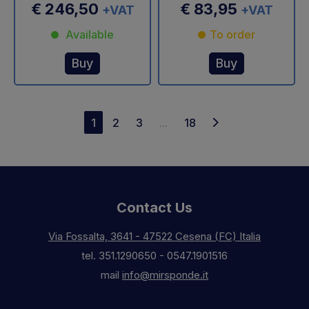
€ 246,50
€ 83,95
+VAT
+VAT
Available
To order
Buy
Buy
1
2
3
...
18
Contact Us
Via Fossalta, 3641 - 47522 Cesena (FC) Italia
tel.
351.1290650
-
0547.1901516
mail
info@mirsponde.it