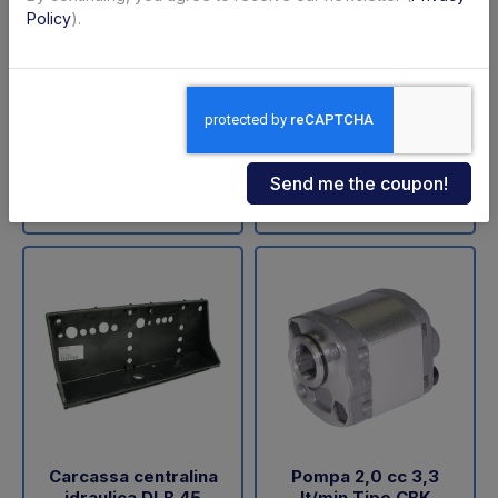
ZNU-75-110 (SA)
sollevamento DLB 47
Policy
).
Dautel
Code: 11711Z
Code: 18202L
€ 598,00
€ 60,05
+VAT
+VAT
To order
Available
Buy
Buy
Carcassa centralina
Pompa 2,0 cc 3,3
idraulica DLB 45
lt/min Tipo CBK