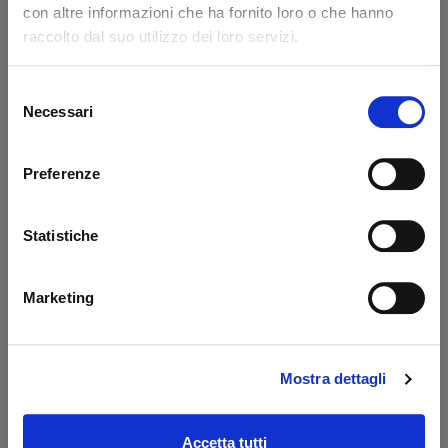
con altre informazioni che ha fornito loro o che hanno
Code: 14217L
Code: 14218L
raccolto dal suo utilizzo dei loro servizi.
€ 371,85
€ 776,85
+VAT
+VAT
To order
To order
Selezione
Necessari
del
Buy
Buy
consenso
Preferenze
Statistiche
Marketing
Mostra dettagli
Prolunga 400 mm
Oil tank PBS Palfinger
Dautel
- MBB
Code: 17203L
Code: 52510M
Accetta tutti