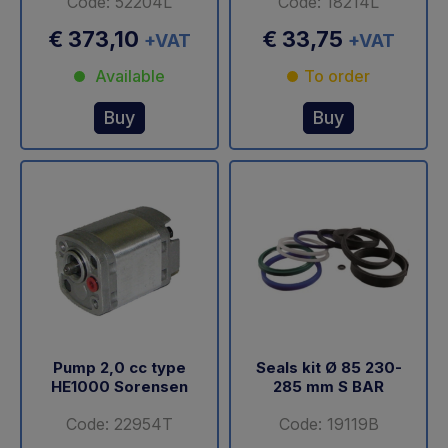
Code: 52204L
Code: 18214L
€ 373,10
€ 33,75
+VAT
+VAT
Available
To order
Buy
Buy
Pump 2,0 cc type
Seals kit Ø 85 230-
HE1000 Sorensen
285 mm S BAR
Code: 22954T
Code: 19119B