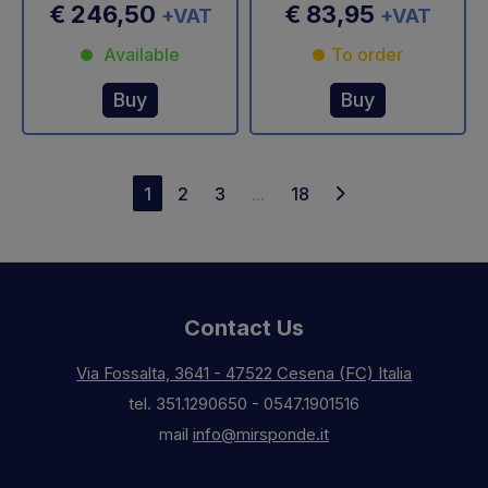
€ 246,50
€ 83,95
+VAT
+VAT
Available
To order
Buy
Buy
1
2
3
...
18
Contact Us
Via Fossalta, 3641 - 47522 Cesena (FC) Italia
tel.
351.1290650
-
0547.1901516
mail
info@mirsponde.it