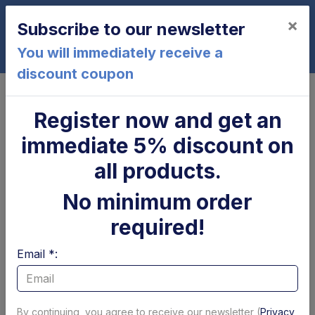
×
Subscribe to our newsletter
0
You will immediately receive a
discount coupon
Home
X1UA2500
Register now and get an
X1UA2500
immediate 5% discount on
all products.
No minimum order
required!
Email *:
Cilindro di
Parapolvere tubolare
brandeggio Zepro
x cilindro
By continuing, you agree to receive our newsletter (
Privacy