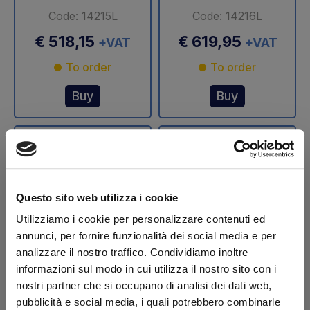
Code: 14215L
Code: 14216L
€ 518,15
€ 619,95
+VAT
+VAT
To order
To order
Buy
Buy
Questo sito web utilizza i cookie
Utilizziamo i cookie per personalizzare contenuti ed
annunci, per fornire funzionalità dei social media e per
analizzare il nostro traffico. Condividiamo inoltre
Stelo cilindro
Stelo cilindro
informazioni sul modo in cui utilizza il nostro sito con i
sollevamento Ø 70
sollevamento Ø 75
nostri partner che si occupano di analisi dei dati web,
mm DLB 47 Dautel
mm DLB 47 Dautel
pubblicità e social media, i quali potrebbero combinarle