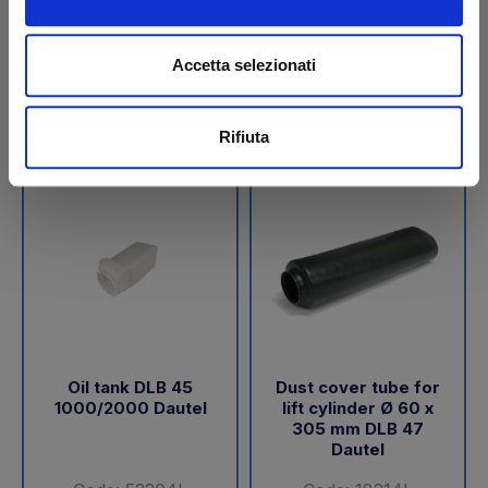
€ 189,05
€ 288,00
+VAT
+VAT
Accetta selezionati
To order
To order
Buy
Buy
Rifiuta
Oil tank DLB 45
Dust cover tube for
1000/2000 Dautel
lift cylinder Ø 60 x
305 mm DLB 47
Dautel