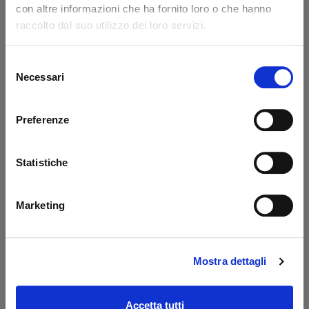
con altre informazioni che ha fornito loro o che hanno
Code: 14217L
Code: 14218L
raccolto dal suo utilizzo dei loro servizi.
€ 371,85
€ 776,85
+VAT
+VAT
To order
To order
Selezione
Necessari
del
Buy
Buy
consenso
Preferenze
Statistiche
Marketing
Mostra dettagli
Prolunga 400 mm
Oil tank PBS Palfinger
Dautel
- MBB
Code: 17203L
Code: 52510M
Accetta tutti