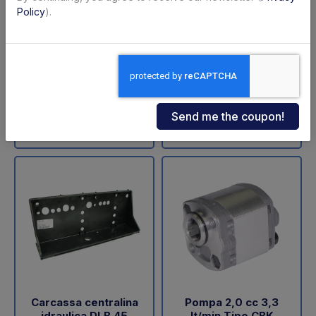
ZNU-75-110 (SA)
sollevamento DLB 47
Policy
).
Dautel
Code: 11711Z
Code: 18202L
€ 598,00
€ 60,05
+VAT
+VAT
To order
Available
Buy
Buy
Carcassa centralina
Pompa 2,0 cc 3,3
idraulica DLB 45
lt/min Tipo CBK