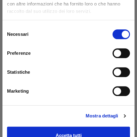
con altre informazioni che ha fornito loro o che hanno
Code: 14217L
Code: 14218L
raccolto dal suo utilizzo dei loro servizi.
€ 371,85
€ 776,85
+VAT
+VAT
To order
To order
Selezione
Necessari
del
Buy
Buy
consenso
Preferenze
Statistiche
Marketing
Mostra dettagli
Prolunga 400 mm
Oil tank PBS Palfinger
Dautel
- MBB
Code: 17203L
Code: 52510M
Accetta tutti