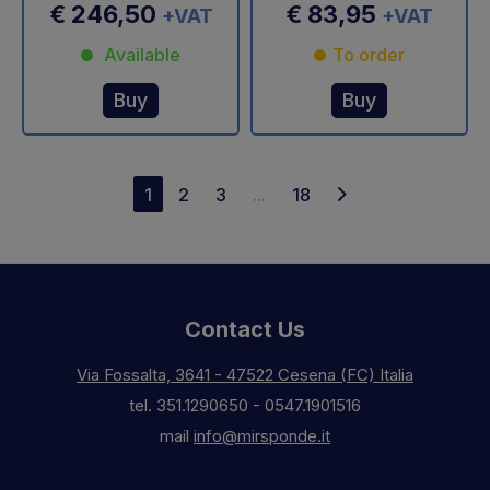
€ 246,50
€ 83,95
+VAT
+VAT
Available
To order
Buy
Buy
1
2
3
...
18
Contact Us
Via Fossalta, 3641 - 47522 Cesena (FC) Italia
tel.
351.1290650
-
0547.1901516
mail
info@mirsponde.it