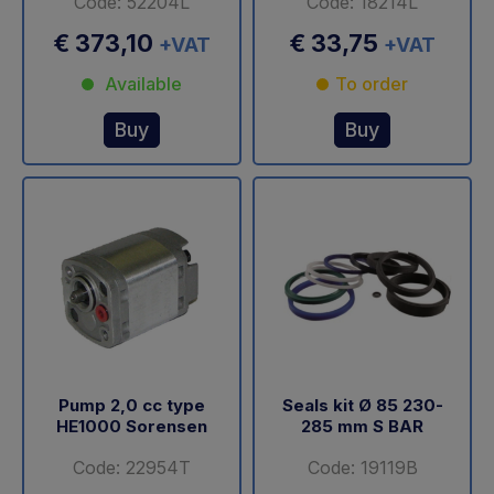
Code: 52204L
Code: 18214L
€ 373,10
€ 33,75
+VAT
+VAT
Available
To order
Buy
Buy
Pump 2,0 cc type
Seals kit Ø 85 230-
HE1000 Sorensen
285 mm S BAR
Code: 22954T
Code: 19119B