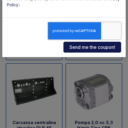
ZNU-75-110 (SA)
sollevamento DLB 47
Policy
).
Dautel
Code: 11711Z
Code: 18202L
€ 598,00
€ 60,05
+VAT
+VAT
To order
Available
Buy
Buy
Carcassa centralina
Pompa 2,0 cc 3,3
idraulica DLB 45
lt/min Tipo CBK