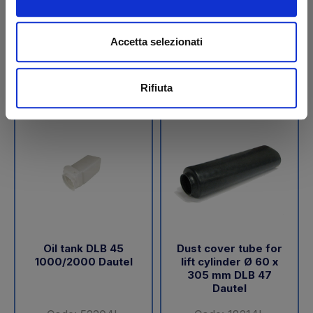
€ 189,05
€ 288,00
+VAT
+VAT
Accetta selezionati
To order
To order
Buy
Buy
Rifiuta
Oil tank DLB 45
Dust cover tube for
1000/2000 Dautel
lift cylinder Ø 60 x
305 mm DLB 47
Dautel