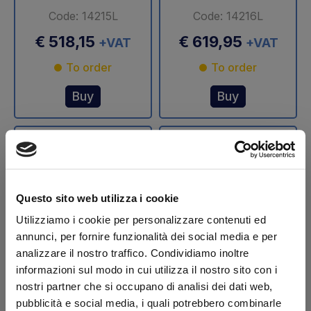
Code: 14215L
Code: 14216L
€ 518,15
€ 619,95
+VAT
+VAT
To order
To order
Buy
Buy
Questo sito web utilizza i cookie
Utilizziamo i cookie per personalizzare contenuti ed
annunci, per fornire funzionalità dei social media e per
analizzare il nostro traffico. Condividiamo inoltre
Stelo cilindro
Stelo cilindro
informazioni sul modo in cui utilizza il nostro sito con i
sollevamento Ø 70
sollevamento Ø 75
nostri partner che si occupano di analisi dei dati web,
mm DLB 47 Dautel
mm DLB 47 Dautel
pubblicità e social media, i quali potrebbero combinarle