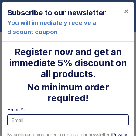
×
Subscribe to our newsletter
0
You will immediately receive a
discount coupon
Home
X4A2000
Register now and get an
X4A2000
immediate 5% discount on
all products.
No minimum order
required!
Email *:
Cilindro di
Parapolvere tubolare
brandeggio Zepro
x cilindro
By continuing, you agree to receive our newsletter (
Privacy