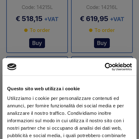
Code: 14215L
Code: 14216L
€ 518,15
€ 619,95
+VAT
+VAT
To order
To order
Buy
Buy
Questo sito web utilizza i cookie
Utilizziamo i cookie per personalizzare contenuti ed
annunci, per fornire funzionalità dei social media e per
analizzare il nostro traffico. Condividiamo inoltre
Stelo cilindro
Stelo cilindro
informazioni sul modo in cui utilizza il nostro sito con i
sollevamento Ø 70
sollevamento Ø 75
nostri partner che si occupano di analisi dei dati web,
mm DLB 47 Dautel
mm DLB 47 Dautel
pubblicità e social media, i quali potrebbero combinarle