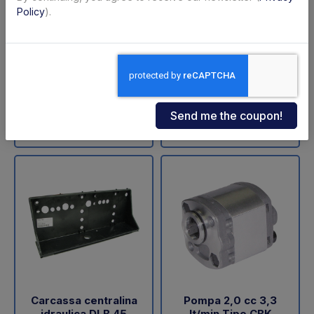
ZNU-75-110 (SA)
sollevamento DLB 47
Policy
).
Dautel
Code: 11711Z
Code: 18202L
€ 598,00
€ 60,05
+VAT
+VAT
To order
Available
Buy
Buy
Carcassa centralina
Pompa 2,0 cc 3,3
idraulica DLB 45
lt/min Tipo CBK