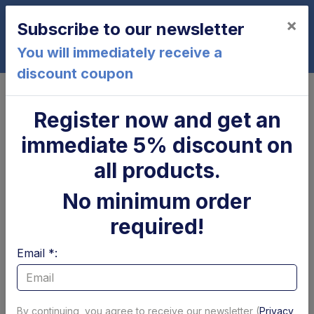
×
Subscribe to our newsletter
0
You will immediately receive a
discount coupon
Home
ZA200-175
Register now and get an
ZA200-175
immediate 5% discount on
all products.
No minimum order
required!
Email *:
Cilindro di
Parapolvere tubolare
brandeggio Zepro
x cilindro
By continuing, you agree to receive our newsletter (
Privacy