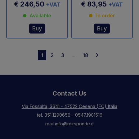
€ 246,50
€ 83,95
+VAT
+VAT
Available
To order
Buy
Buy
1
2
3
...
18
Contact Us
Via Fossalta, 3641 - 47522 Cesena (FC) Italia
tel.
351.1290650
-
0547.1901516
mail
info@mirsponde.it