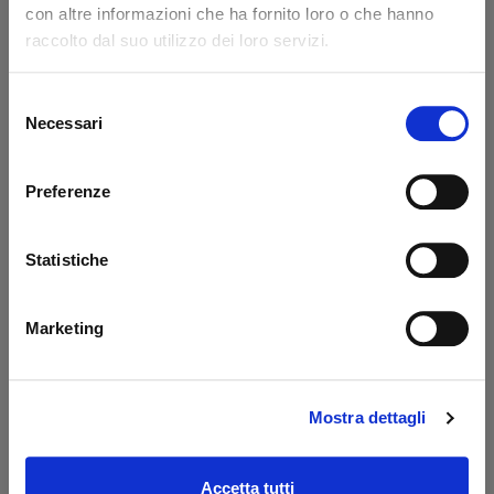
con altre informazioni che ha fornito loro o che hanno
Code: 14217L
Code: 14218L
raccolto dal suo utilizzo dei loro servizi.
€ 371,85
€ 776,85
+VAT
+VAT
To order
To order
Selezione
Necessari
del
Buy
Buy
consenso
Preferenze
Statistiche
Marketing
Mostra dettagli
Prolunga 400 mm
Oil tank PBS Palfinger
Dautel
- MBB
Code: 17203L
Code: 52510M
Accetta tutti