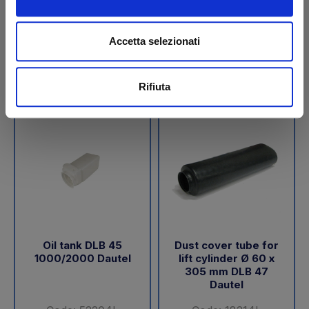
€ 189,05
€ 288,00
+VAT
+VAT
Accetta selezionati
To order
To order
Buy
Buy
Rifiuta
Oil tank DLB 45
Dust cover tube for
1000/2000 Dautel
lift cylinder Ø 60 x
305 mm DLB 47
Dautel