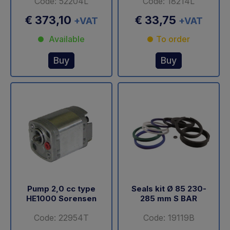
Code: 52204L
Code: 18214L
€ 373,10
€ 33,75
+VAT
+VAT
Available
To order
Buy
Buy
Pump 2,0 cc type
Seals kit Ø 85 230-
HE1000 Sorensen
285 mm S BAR
Code: 22954T
Code: 19119B