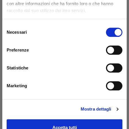
con altre informazioni che ha fornito loro o che hanno
Code: 14217L
Code: 14218L
raccolto dal suo utilizzo dei loro servizi.
€ 371,85
€ 776,85
+VAT
+VAT
To order
To order
Selezione
Necessari
del
Buy
Buy
consenso
Preferenze
Statistiche
Marketing
Mostra dettagli
Prolunga 400 mm
Oil tank PBS Palfinger
Dautel
- MBB
Code: 17203L
Code: 52510M
Accetta tutti