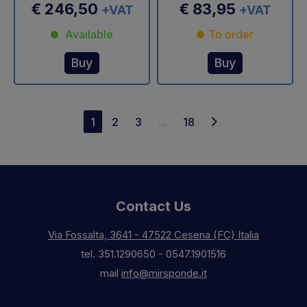
€ 246,50
€ 83,95
+VAT
+VAT
Available
To order
Buy
Buy
1
2
3
...
18
Contact Us
Via Fossalta, 3641 - 47522 Cesena (FC) Italia
tel.
351.1290650
-
0547.1901516
mail
info@mirsponde.it