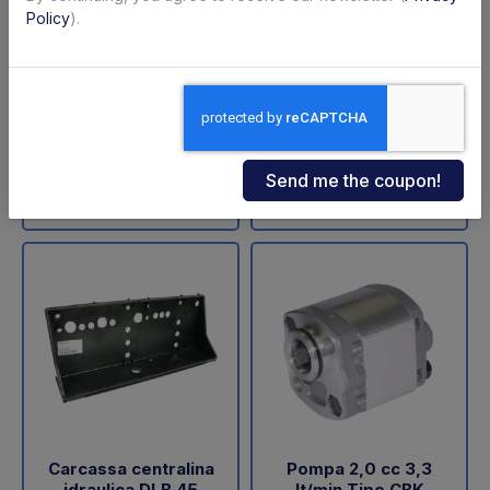
ZNU-75-110 (SA)
sollevamento DLB 47
Policy
).
Dautel
Code: 11711Z
Code: 18202L
€ 598,00
€ 60,05
+VAT
+VAT
To order
Available
Buy
Buy
Carcassa centralina
Pompa 2,0 cc 3,3
idraulica DLB 45
lt/min Tipo CBK