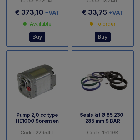
Code: 52204L
Code: 18214L
€ 373,10
€ 33,75
+VAT
+VAT
Available
To order
Buy
Buy
Pump 2,0 cc type
Seals kit Ø 85 230-
HE1000 Sorensen
285 mm S BAR
Code: 22954T
Code: 19119B