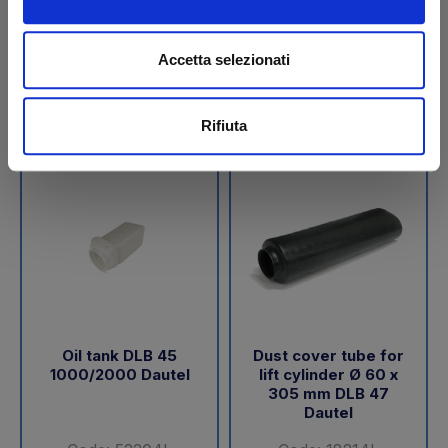
€ 189,05
€ 288,00
+VAT
+VAT
Accetta selezionati
To order
To order
Buy
Buy
Rifiuta
Oil tank DLB 45
Dust cover tube for
1000/2000 Dautel
lift cylinder Ø 60 x
305 mm DLB 47
Dautel