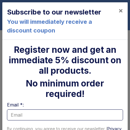
×
Subscribe to our newsletter
0
You will immediately receive a
discount coupon
Home
ZSU150-155
Register now and get an
ZSU150-155
immediate 5% discount on
all products.
No minimum order
required!
Email *:
Cilindro di
Parapolvere tubolare
brandeggio Zepro
x cilindro
By continuing, you agree to receive our newsletter (
Privacy