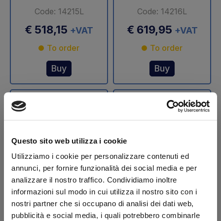
Code: 14215L
Code: 14216L
€ 518,15
€ 619,95
+VAT
+VAT
To order
To order
Buy
Buy
Questo sito web utilizza i cookie
Utilizziamo i cookie per personalizzare contenuti ed
annunci, per fornire funzionalità dei social media e per
analizzare il nostro traffico. Condividiamo inoltre
Stelo cilindro
Stelo cilindro
informazioni sul modo in cui utilizza il nostro sito con i
sollevamento Ø 70
sollevamento Ø 75
nostri partner che si occupano di analisi dei dati web,
mm DLB 47 Dautel
mm DLB 47 Dautel
pubblicità e social media, i quali potrebbero combinarle