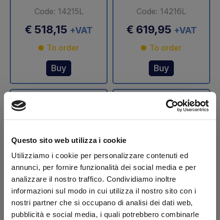
Code: 14215L
Code: 14216L
€ 518,15
€ 619,95
+VAT
+VAT
To order
To order
Buy
Buy
Questo sito web utilizza i cookie
Utilizziamo i cookie per personalizzare contenuti ed
annunci, per fornire funzionalità dei social media e per
analizzare il nostro traffico. Condividiamo inoltre
Stelo cilindro
Stelo cilindro
informazioni sul modo in cui utilizza il nostro sito con i
sollevamento Ø 70
sollevamento Ø 75
nostri partner che si occupano di analisi dei dati web,
mm DLB 47 Dautel
mm DLB 47 Dautel
pubblicità e social media, i quali potrebbero combinarle