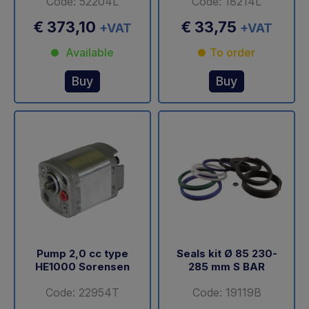
Code: 52204L
Code: 18214L
€ 373,10
€ 33,75
+VAT
+VAT
Available
To order
Buy
Buy
Pump 2,0 cc type
Seals kit Ø 85 230-
HE1000 Sorensen
285 mm S BAR
Code: 22954T
Code: 19119B