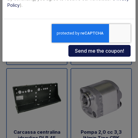
ZNU-75-110 (SA)
sollevamento DLB 47
Policy
).
Dautel
Code: 11711Z
Code: 18202L
€ 598,00
€ 60,05
+VAT
+VAT
To order
Available
Buy
Buy
Carcassa centralina
Pompa 2,0 cc 3,3
idraulica DLB 45
lt/min Tipo CBK