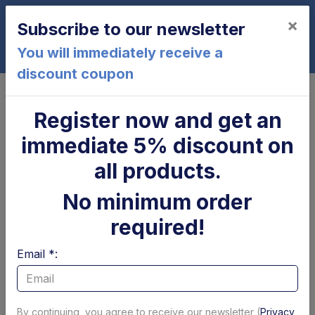
×
Subscribe to our newsletter
0
You will immediately receive a
discount coupon
Home
ZTS250-140
Register now and get an
ZTS250-140
immediate 5% discount on
all products.
No minimum order
required!
Email *:
Cilindro di
Parapolvere tubolare
brandeggio Zepro
x cilindro
By continuing, you agree to receive our newsletter (
Privacy