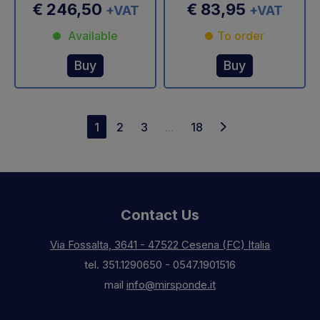
€ 246,50
€ 83,95
+VAT
+VAT
Available
To order
Buy
Buy
1
2
3
...
18
Contact Us
Via Fossalta, 3641 - 47522 Cesena (FC) Italia
tel.
351.1290650
-
0547.1901516
mail
info@mirsponde.it