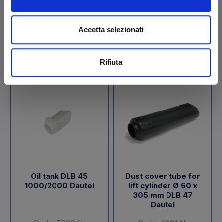
€ 189,05
€ 288,00
+VAT
+VAT
Accetta selezionati
To order
To order
Buy
Buy
Rifiuta
Oil tank DLB 45
Dust cover tube for
1000/2000 Dautel
lift cylinder Ø 60 x
305 mm DLB 47
Dautel