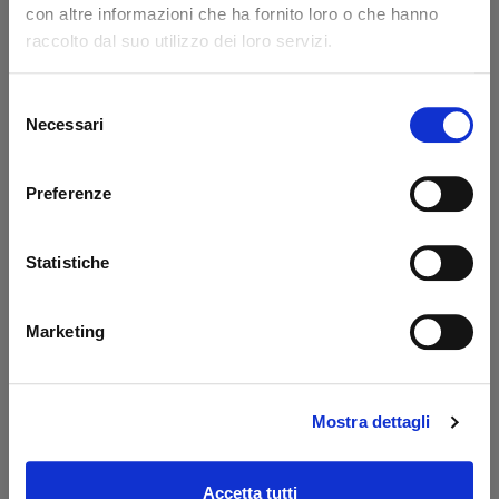
con altre informazioni che ha fornito loro o che hanno
Code: 14217L
Code: 14218L
raccolto dal suo utilizzo dei loro servizi.
€ 371,85
€ 776,85
+VAT
+VAT
To order
To order
Selezione
Necessari
del
Buy
Buy
consenso
Preferenze
Statistiche
Marketing
Mostra dettagli
Prolunga 400 mm
Oil tank PBS Palfinger
Dautel
- MBB
Code: 17203L
Code: 52510M
Accetta tutti